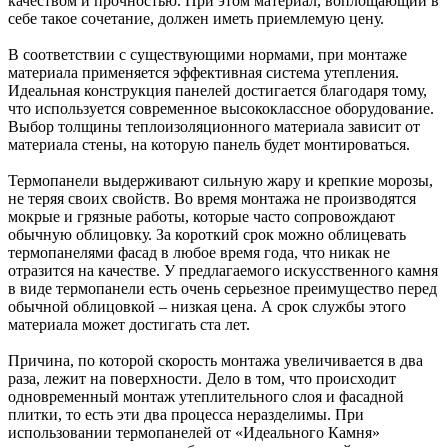
качеством и прочностью. При этом материал, воплощающий в
себе такое сочетание, должен иметь приемлемую цену.
В соответствии с существующими нормами, при монтаже
материала применяется эффективная система утепления.
Идеальная конструкция панелей достигается благодаря тому,
что используется современное высококлассное оборудование.
Выбор толщины теплоизоляционного материала зависит от
материала стены, на которую панель будет монтироваться.
Термопанели выдерживают сильную жару и крепкие морозы,
не теряя своих свойств. Во время монтажа не производятся
мокрые и грязные работы, которые часто сопровождают
обычную облицовку. За короткий срок можно облицевать
термопанелями фасад в любое время года, что никак не
отразится на качестве. У предлагаемого искусственного камня
в виде термопанели есть очень серьезное преимущество перед
обычной облицовкой – низкая цена. А срок службы этого
материала может достигать ста лет.
Причина, по которой скорость монтажа увеличивается в два
раза, лежит на поверхности. Дело в том, что происходит
одновременный монтаж утеплительного слоя и фасадной
плитки, то есть эти два процесса неразделимы. При
использовании термопанелей от «Идеального Камня»